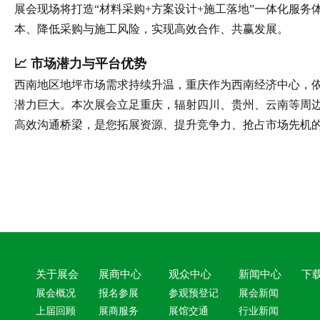
展会现场将打造“材料采购+方案设计+施工落地”一体化服
本、降低采购与施工风险，实现高效合作、共赢发展。
📈 市场潜力与平台优势
西南地区地坪市场需求持续升温，重庆作为西南经济中心，
潜力巨大。本次展会立足重庆，辐射四川、贵州、云南等周
高效沟通桥梁，是您拓展资源、提升竞争力、抢占市场先机
关于展会
展商中心
观众中心
新闻中心
下
展会概况
报名参展
参观预登记
展会新闻
上届回顾
展商服务
展馆交通
行业新闻